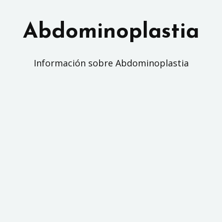
Saltar
al
Abdominoplastia
contenido
Información sobre Abdominoplastia