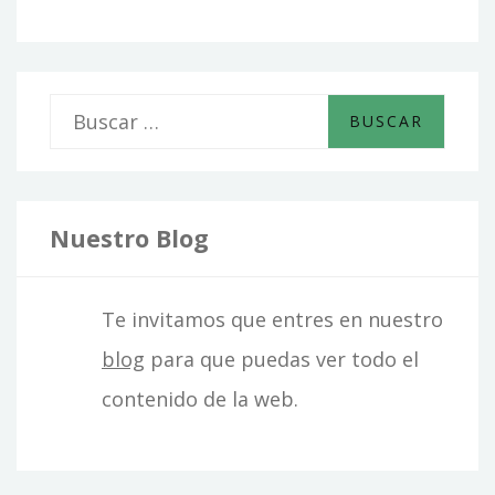
B
u
s
c
Nuestro Blog
a
r
Te invitamos que entres en nuestro
:
blog
para que puedas ver todo el
contenido de la web.