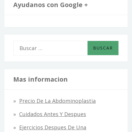
Ayudanos con Google +
B
u
s
c
Mas informacion
a
r
Precio De La Abdominoplastia
:
Cuidados Antes Y Despues
Ejercicios Despues De Una