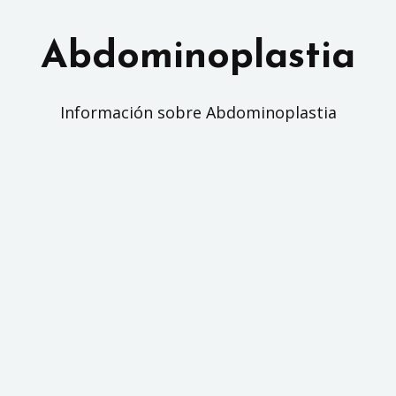
Saltar
al
Abdominoplastia
contenido
Información sobre Abdominoplastia