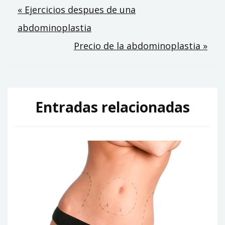
Navegación
« Ejercicios despues de una
abdominoplastia
de
Precio de la abdominoplastia »
entradas
Entradas relacionadas